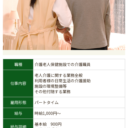
職種
介護老人保健施設での介護職員
老人介護に関する業務全般
利用者様の日常生活の介護援助
仕事内容
施設の環境整備等
その他付随する業務
雇用形態
パートタイム
給与
時給1,000円～
基本給 900円
給与詳細