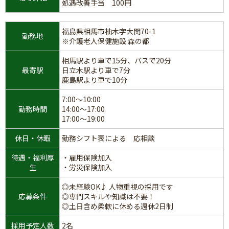
処遇改善手当 100円
福島県相馬市柚木字大関70-1
勤務地
※介護老人保健施設 森の都
相馬駅より車で15分、バスで20分
最寄駅
日立木駅より車で7分
鹿島駅より車で10分
7:00～10:00
勤務時間
14:00～17:00
17:00～19:00
休日・休暇
勤務シフト表による 応相談
待遇・福利厚
・雇用保険加入
生
・労災保険加入
◎未経験OK♪ 人物重視の採用です
応募条件
◎専門スキルや知識は不要！
◎土日含め柔軟に休める週休2日制
採用予定人数
2名