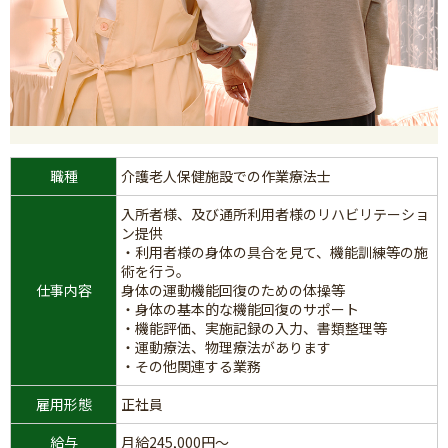
職種
介護老人保健施設での作業療法士
入所者様、及び通所利用者様のリハビリテーショ
ン提供
・利用者様の身体の具合を見て、機能訓練等の施
術を行う。
仕事内容
身体の運動機能回復のための体操等
・身体の基本的な機能回復のサポート
・機能評価、実施記録の入力、書類整理等
・運動療法、物理療法があります
・その他関連する業務
雇用形態
正社員
給与
月給245,000円～