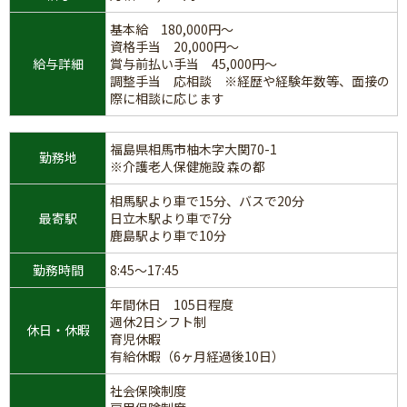
基本給 180,000円～
資格手当 20,000円～
給与詳細
賞与前払い手当 45,000円～
調整手当 応相談 ※経歴や経験年数等、面接の
際に相談に応じます
福島県相馬市柚木字大関70-1
勤務地
※介護老人保健施設 森の都
相馬駅より車で15分、バスで20分
最寄駅
日立木駅より車で7分
鹿島駅より車で10分
勤務時間
8:45～17:45
年間休日 105日程度
週休2日シフト制
休日・休暇
育児休暇
有給休暇（6ヶ月経過後10日）
社会保険制度